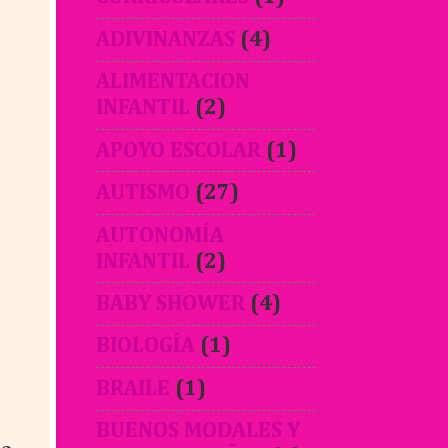
ADIVINANZAS
(4)
ALIMENTACION
INFANTIL
(2)
APOYO ESCOLAR
(1)
AUTISMO
(27)
AUTONOMÍA
INFANTIL
(2)
BABY SHOWER
(4)
BIOLOGÍA
(1)
BRAILE
(1)
BUENOS MODALES Y