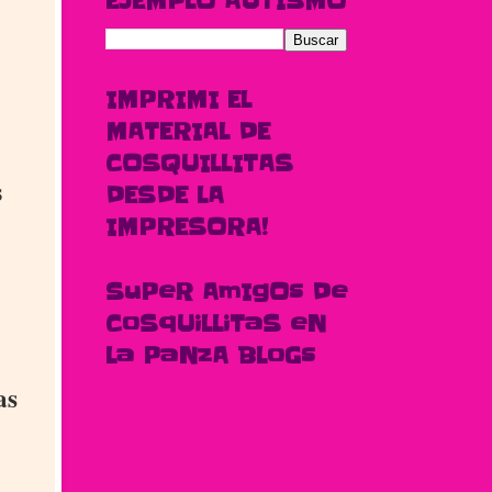
EJEMPLO AUTISMO
IMPRIMI EL
MATERIAL DE
COSQUILLITAS
s
DESDE LA
IMPRESORA!
SuPeR AmIgOs De
CoSqUiLLiTaS eN
La PaNzA BLoGs
as