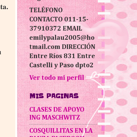
ta.
TELÉFONO
CONTACTO 011-15-
37910372 EMAIL
emilypalau2005@ho
tmail.com DIRECCIÓN
u
Entre Ríos 831 Entre
Castelli y Paso dpto2
Ver todo mi perfil
MIS PAGINAS
CLASES DE APOYO
ING MASCHWITZ
COSQUILLITAS EN LA