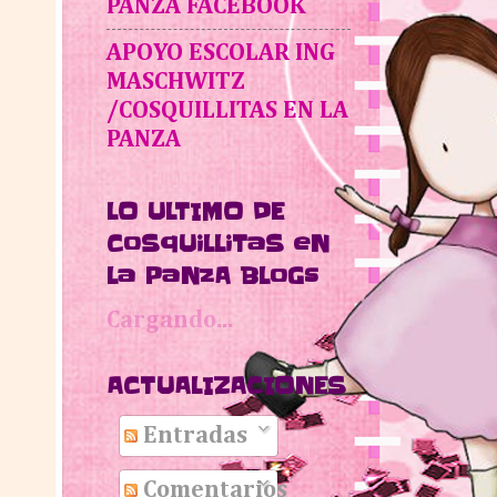
PANZA FACEBOOK
APOYO ESCOLAR ING
MASCHWITZ
/COSQUILLITAS EN LA
PANZA
LO ULTIMO DE
CoSqUiLLiTaS eN
La PaNzA BLoGs
Cargando...
ACTUALIZACIONES
Entradas
Comentarios