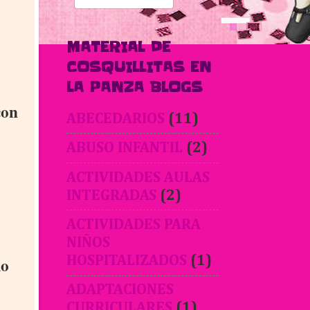
MATERIAL DE
COSQUILLITAS EN
LA PANZA BLOGS
con
ABECEDARIOS
(11)
ABUSO INFANTIL
(2)
ACTIVIDADES AULAS
INTEGRADAS
(2)
ACTIVIDADES PARA
NIÑOS
lo
HOSPITALIZADOS
(1)
ADAPTACIONES
CURRICULARES
(1)